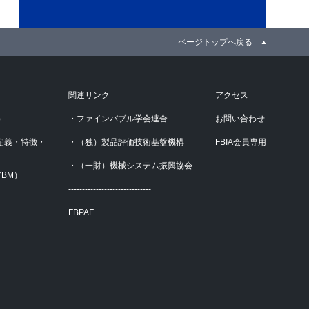
ページトップへ戻る
関連リンク
アクセス
）
・ファインバブル学会連合
お問い合わせ
定義・特徴・
・（独）製品評価技術基盤機構
FBIA会員専用
・（一財）機械システム振興協会
BM）
------------------------------
FBPAF