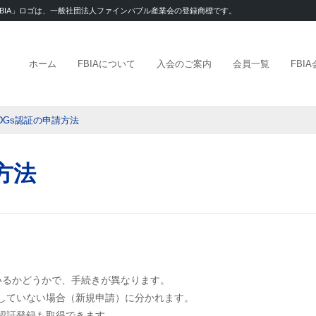
「FBIA」ロゴは、一般社団法人ファインバブル産業会の登録商標です。
ホーム
FBIAについて
入会のご案内
会員一覧
FBI
/SDGs認証の申請方法
請方法
ているかどうかで、手続きが異なります。
していない場合（新規申請）に分かれます。
製品認証登録も取得できます。