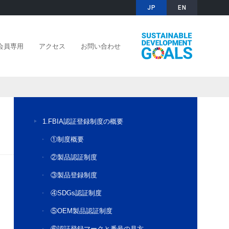
JP
EN
A会員専用
アクセス
お問い合わせ
1.FBIA認証登録制度の概要
①制度概要
②製品認証制度
③製品登録制度
④SDGs認証制度
⑤OEM製品認証制度
⑥認証登録マークと番号の見方