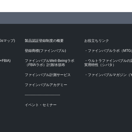
Gsマップ)
製品認証登録制度の概要
お役立ちリンク
登録商標(ファインバブル)
・ファインバブルラボ（MTG
FBIA)
ファインバブルWell-Beingラボ
・ウルトラファインバブルの
（FBIAラボ）計測/水頒布
実用特性（シバタ）
ファインバブル計測サービス
・ファインバブルマガジン（Y
ファインバブルアカデミー
------------------------------
イベント・セミナー