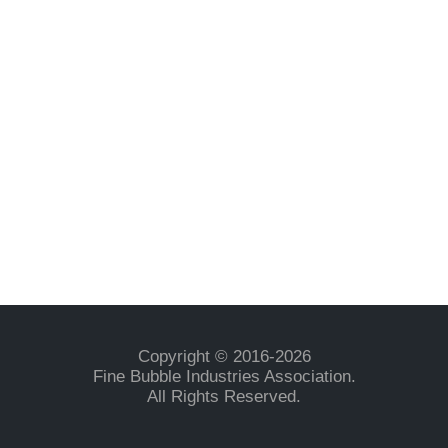
お問い合わせ
ファインバブル技術によるSDGsへの貢献
ファインバブル産業会基本宣言
ファインバブルの知識
製品認証登録制度の概要
標準化活動
Copyright © 2016-2026
Fine Bubble Industries Association.
All Rights Reserved.
ファインバブル地方創生協議会