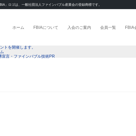
「FBIA」ロゴは、一般社団法人ファインバブル産業会の登録商標です。
ホーム
FBIAについて
入会のご案内
会員一覧
FBI
イベントを開催します。
ウム
年万博宣言・ファインバブル技術PR