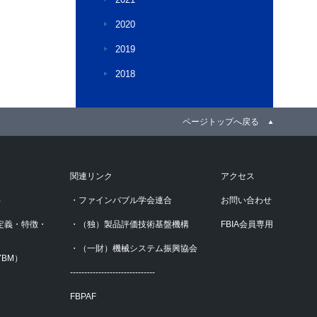
2020
2019
2018
ページトップへ戻る
関連リンク
アクセス
）
・ファインバブル学会連合
お問い合わせ
定義・特徴・
・（独）製品評価技術基盤機構
FBIA会員専用
・（一財）機械システム振興協会
BM）
------------------------------
FBPAF