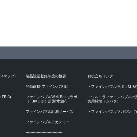
Gsマップ)
製品認証登録制度の概要
お役立ちリンク
登録商標(ファインバブル)
・ファインバブルラボ（MTG
FBIA)
ファインバブルWell-Beingラボ
・ウルトラファインバブルの
（FBIAラボ）計測/水頒布
実用特性（シバタ）
ファインバブル計測サービス
・ファインバブルマガジン（Y
ファインバブルアカデミー
------------------------------